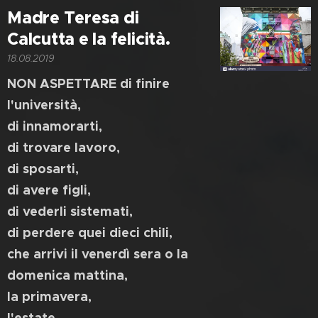
Madre Teresa di
Calcutta e la felicità.
18.08.2019
NON ASPETTARE
di finire
l'università,
di innamorarti,
di trovare lavoro,
di sposarti,
di avere figli,
di vederli sistemati,
di perdere quei dieci chili,
che arrivi il venerdì sera o la
domenica mattina,
la primavera,
l'estate,