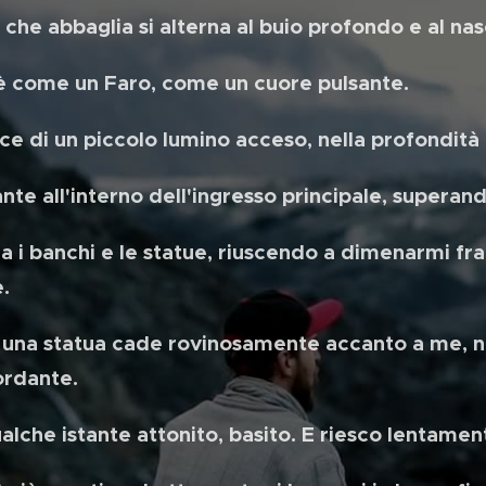
che abbaglia si alterna al buio profondo e al n
o è come un Faro, come un cuore pulsante.
uce di un piccolo lumino acceso, nella profondità 
ante all'interno dell'ingresso principale, supera
ra i banchi e le statue, riuscendo a dimenarmi fra
e.
na statua cade rovinosamente accanto a me, no
sordante.
lche istante attonito, basito. E riesco lentamen