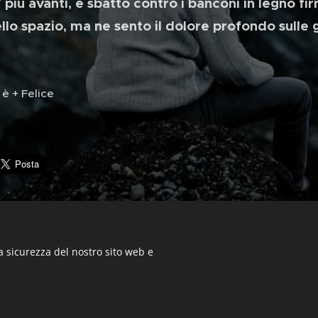
 più avanti, e sbatto contro i banconi in legno f
llo spazio, ma ne sento il dolore profondo sulle g
 è + Felice
a sicurezza del nostro sito web e