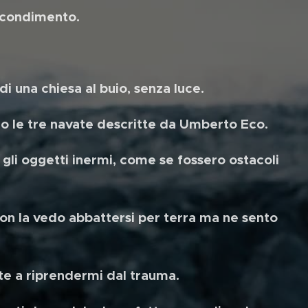
ascondimento.
di una chiesa al buio, senza luce.
ndo le tre navate descritte da Umberto Eco.
 gli oggetti inermi, come se fossero ostacoli
n la vedo abbattersi per terra ma ne sento
te a riprendermi dal trauma.